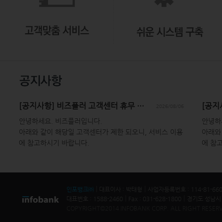
[공지사항] 비즈플러 고객센터 휴무 안내 (8/7 금요일)
2026/08/06
안녕하세요. 비즈플러입니다.
안녕하
아래와 같이 해당일 고객센터가 제한 되오니, 서비스 이용
아래와
에 참고하시기 바랍니다.
에 참
1. 기간 : 26년 8월 7일 금요일 09:00~ 18:00
1. 기간
2. 이용 제한 사항 : 1588-2460 고객센터 콜 응대
2. 이
3. 문의 접수 방법 :
3. 문
|
|
인포뱅크㈜
대표이사 : 박태형
사업자등록번호 : 114-81-660
-> 메일 주소 : cx@infobank.net
-> 메일
|
|
대표번호 : 1588-2460
Fax : 031-628-1800
경기도 성남시 
-> 이용문의 게시판
-> 이
COPYRIGHT©2014 INFOBANK CORP. ALL RIGHT RESER